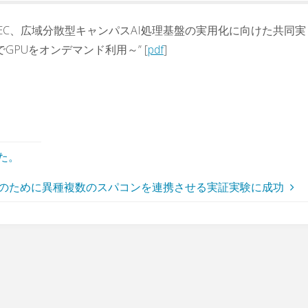
EC、広域分散型キャンパスAI処理基盤の実用化に向けた共同実
PUをオンデマンド利用～” [
pdf
]
した。
応のために異種複数のスパコンを連携させる実証実験に成功