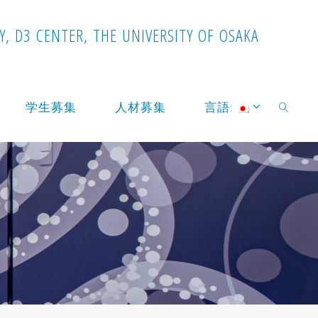
Y
,
D
3
C
E
N
T
E
R
,
T
H
E
U
N
I
V
E
R
S
I
T
Y
O
F
O
S
A
K
A
学生募集
人材募集
言語:
検索