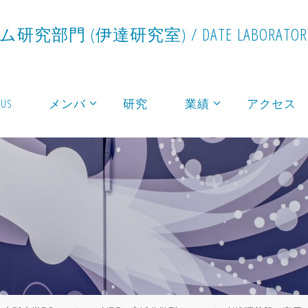
ム
研
究
部
門
(
伊
達
研
究
室
)
/
D
A
T
E
L
A
B
O
R
A
T
O
R
 US
メンバ
研究
業績
アクセス