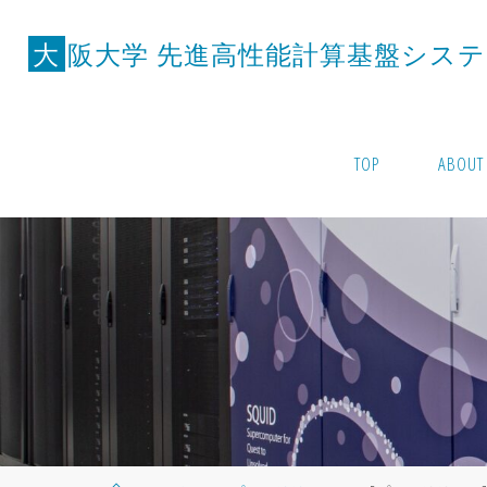
コ
ン
大
阪
大
学
先
進
高
性
能
計
算
基
盤
シ
ス
テ
テ
ン
ツ
TOP
ABOUT
へ
ス
キ
ッ
プ