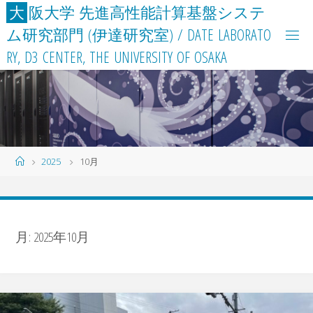
コ
大
阪
大
学
先
進
高
性
能
計
算
基
盤
シ
ス
テ
ン
ム
研
究
部
門
(
伊
達
研
究
室
)
/
D
A
T
E
L
A
B
O
R
A
T
O
テ
R
Y
,
D
3
C
E
N
T
E
R
,
T
H
E
U
N
I
V
E
R
S
I
T
Y
O
F
O
S
A
K
A
ン
ツ
へ
ス
キ
ッ
ホ
2025
10月
プ
ー
ム
月:
2025年10月