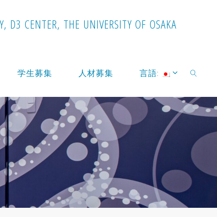
Y
,
D
3
C
E
N
T
E
R
,
T
H
E
U
N
I
V
E
R
S
I
T
Y
O
F
O
S
A
K
A
学生募集
人材募集
言語:
検索