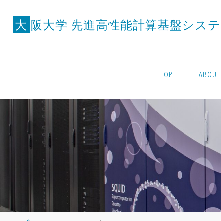
コ
ン
大
阪
大
学
先
進
高
性
能
計
算
基
盤
シ
ス
テ
テ
ン
ツ
TOP
ABOUT
へ
ス
キ
ッ
プ