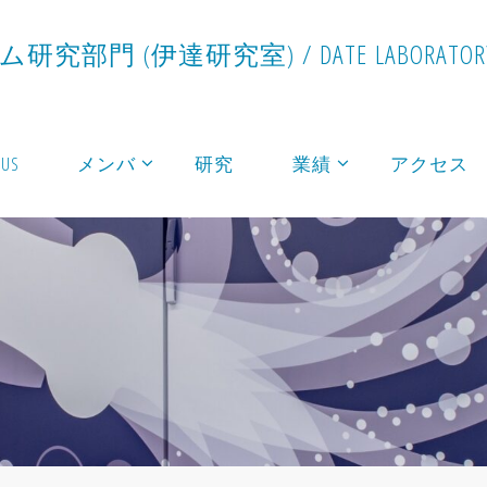
ム
研
究
部
門
(
伊
達
研
究
室
)
/
D
A
T
E
L
A
B
O
R
A
T
O
R
 US
メンバ
研究
業績
アクセス