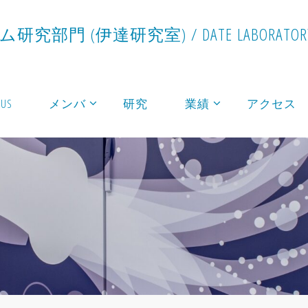
ム
研
究
部
門
(
伊
達
研
究
室
)
/
D
A
T
E
L
A
B
O
R
A
T
O
R
 US
メンバ
研究
業績
アクセス