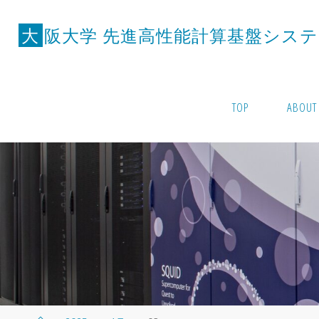
コ
ン
大
阪
大
学
先
進
高
性
能
計
算
基
盤
シ
ス
テ
テ
ン
ツ
TOP
ABOUT
へ
ス
キ
ッ
プ