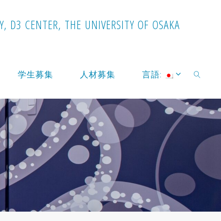
Y
,
D
3
C
E
N
T
E
R
,
T
H
E
U
N
I
V
E
R
S
I
T
Y
O
F
O
S
A
K
A
学生募集
人材募集
言語:
検索